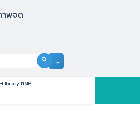
…
-Library DMH