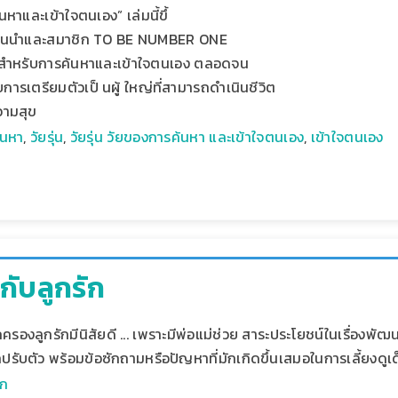
นหาและเข้าใจตนเอง” เล่มนี้ขึ้
แกนนําและสมาชิก TO BE NUMBER ONE
งสําหรับการค้นหาและเข้าใจตนเอง ตลอดจน
ารเตรียมตัวเป็ นผู้ ใหญ่ที่สามารถดําเนินชีวิต
วามสุข
้นหา
,
วัยรุ่น
,
วัยรุ่น วัยของการค้นหา และเข้าใจตนเอง
,
เข้าใจตนเอง
ับลูกรัก
ครองลูกรักมีนิสัยดี ... เพราะมีพ่อแม่ช่วย สาระประโยชน์ในเรื่องพั
กปรับตัว พร้อมข้อซักถามหรือปัญหาที่มักเกิดขึ้นเสมอในการเลี้ยงดู
ูก