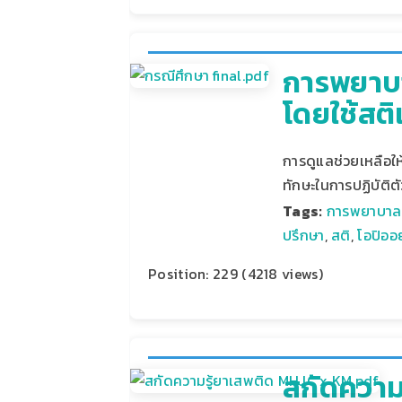
การพยาบา
โดยใช้สติ
การดูแลช่วยเหลือให
ทักษะในการปฏิบัติต
Tags:
การพยาบาลผ
ปรึกษา
,
สติ
,
โอปิออ
Position:
229
(
4218
views)
สกัดความ