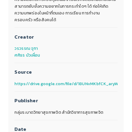
สามารถยับยั้งความอยากในการกระทำใดๆ ได้ ก่อให้เกิด
ความบกพร่องในหน้าที่ตนเอง การเรียน การทำงาน
ครอบครัว หรือสังคมได้
Creator
วรวรรณ จุฑา
ศศิธร บัวเผื่อน
Source
https://drive.google.com/file/d/18UNvMKbfCK_aryWvw8p
Publisher
กลุ่มระบาดวิทยาสุขภาพจิต สำนักวิชาการสุขภาพจิต
Date