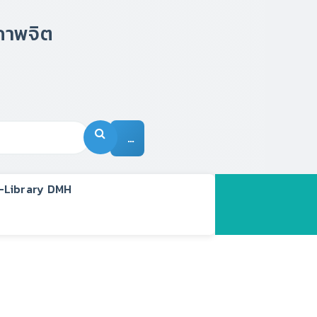
…
-Library DMH