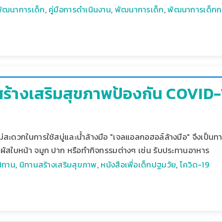
พัฒนาการเด็ก
,
คู่มือการดำเนินงาน
,
พัฒนาการเด็ก
,
พัฒนาการเด็กกลุ
สร้างเสริมสุขภาพป้องกัน COVID-1
ไม่สะดวกในการใช้สบู่และน้ำล้างมือ "เจลแอลกอฮอล์ล้างมือ" จึงเป็นทา
ัมผัสใบหน้า จมูก ปาก หรือทำกิจกรรมต่างๆ เช่น รับประทานอาหาร
นิทาน
,
นิทานสร้างเสริมสุขภาพ
,
หนังสือเพื่อเด็กปฐมวัย
,
โควิด-19