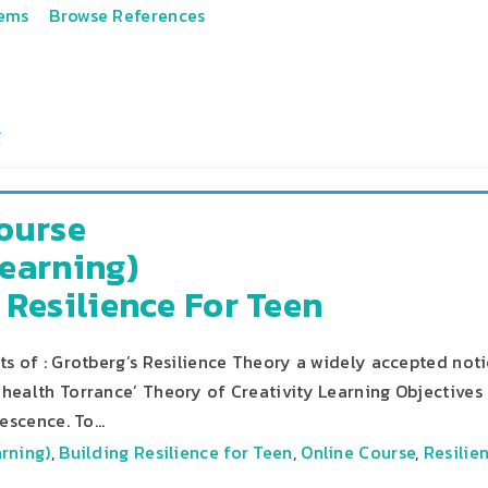
tems
Browse References
ourse
earning)
 Resilience For Teen
s of : Grotberg’s Resilience Theory a widely accepted not
health Torrance’ Theory of Creativity Learning Objectives 
lescence. To…
rning)
,
Building Resilience for Teen
,
Online Course
,
Resilie