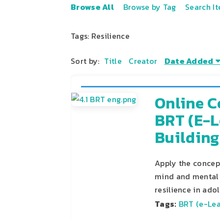
Browse All
Browse by Tag
Search I
Tags: Resilience
Sort by:
Title
Creator
Date Added
Online C
BRT (e-L
Building
Apply the concept
mind and mental 
resilience in ado
Tags:
BRT (e-Lea