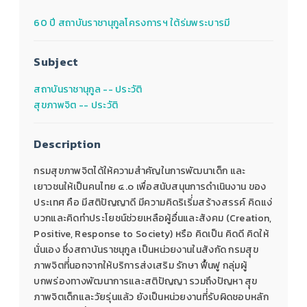
60 ปี สถาบันราชานุกูลโครงการฯ ใต้ร่มพระบารมี
Subject
สถาบันราชานุกูล -- ประวัติ
สุขภาพจิต -- ประวัติ
Description
กรมสุขภาพจิตได้ให้ความสำคัญในการพัฒนาเด็ก และ
เยาวชนให้เป็นคนไทย ๔.๐ เพื่อสนับสนุนการดำเนินงาน ของ
ประเทศ คือ มีสติปัญญาดี มีความคิดริเริ่่มสร้างสรรค์ คิดแง่
บวกและคิดทำประโยชน์ช่วยเหลือผู้อื่นและสังคม (Creation,
Positive, Response to Society) หรือ คิดเป็น คิดดี คิดให้
นั่นเอง ซึ่งสถาบันราชนุกูล เป็นหน่วยงานในสังกัด กรมสุุข
ภาพจิตที่่นอกจากให้บริการส่งเสริม รักษา ฟื้นฟู กลุ่มผู้
บกพร่องทางพัฒนาการและสติปัญญา รวมถึงปัญหา สุุข
ภาพจิตเด็กและวัยรุ่นแล้ว ยังเป็นหน่วยงานที่่รับผิดชอบหลัก