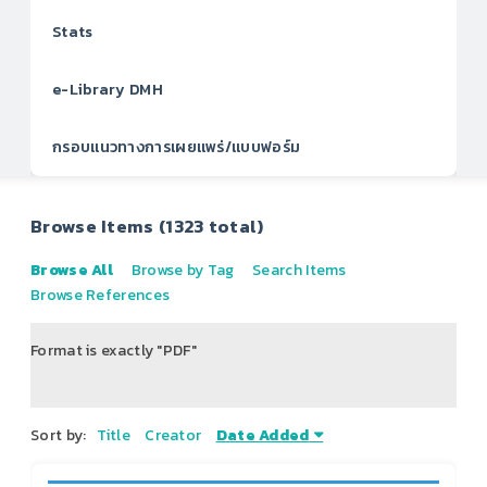
Stats
e-Library DMH
กรอบแนวทางการเผยแพร่/แบบฟอร์ม
Browse Items (1323 total)
Browse All
Browse by Tag
Search Items
Browse References
Format is exactly "PDF"
of 166
Sort by:
Title
Creator
Date Added