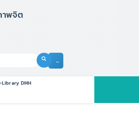
…
-Library DMH