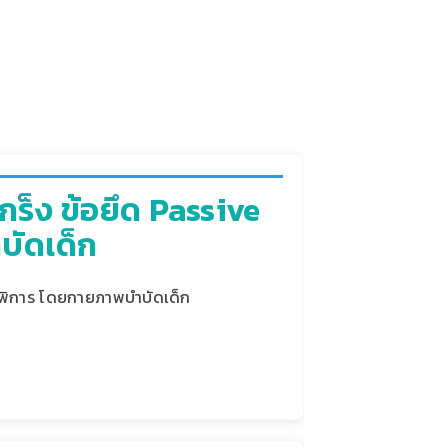
ร็ง ข้อยึด Passive
ัดเด็ก
งพิการ โดยกายภาพบำบัดเด็ก