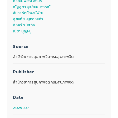
ศรัณยพิชญ์ อักษร
ณัฐสุดา จุลสินธนาภรณ์
จันทรรัตน์ พงษ์พียะ
สุขหทัย หนูทองแก้ว
อิงครัต มิสกิจ
ณิชา บุญหนู
Source
สำนักวิชาการสุขภาพจิต กรมสุขภาพจิต
Publisher
สำนักวิชาการสุขภาพจิต กรมสุขภาพจิต
Date
2025-07