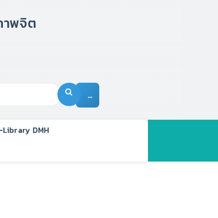
…
-Library DMH