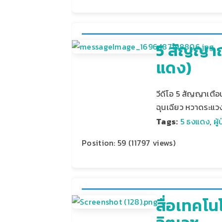
5 สัญญาณเ
แดง)
วีดีโอ 5 สัญญาเตือ
ฉุนเฉียว หวาดระแว
Tags:
5 ธงแดง
,
ผู
Position:
59
(
11797
views)
สื่อเทคโน