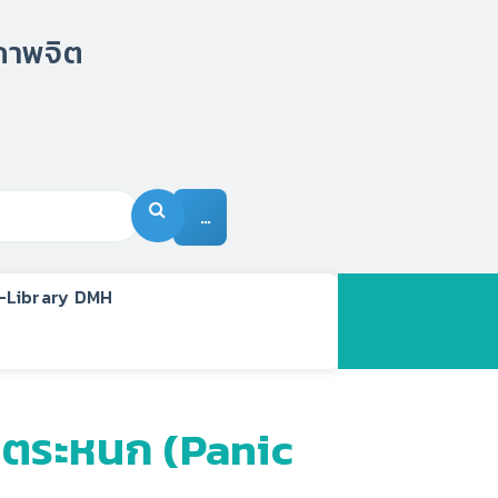
…
-Library DMH
่นตระหนก (Panic