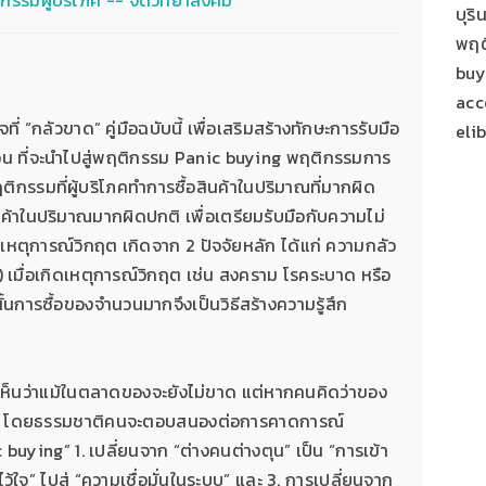
บุริ
พฤต
buy
acc
ที่ “กลัวขาด” คู่มือฉบับนี้ เพื่อเสริมสร้างทักษะการรับมือ
eli
 ที่จะนำไปสู่พฤติกรรม Panic buying พฤติกรรมการ
ิกรรมที่ผู้บริโภคทำการซื้อสินค้าในปริมาณที่มากผิด
ินค้าในปริมาณมากผิดปกติ เพื่อเตรียมรับมือกับความไม่
งเหตุการณ์วิกฤต เกิดจาก 2 ปัจจัยหลัก ได้แก่ ความกลัว
เมื่อเกิดเหตุการณ์วิกฤต เช่น สงคราม โรคระบาด หรือ
งนั้นการซื้อของจำนวนมากจึงเป็นวิธีสร้างความรู้สึก
จะเห็นว่าแม้ในตลาดของจะยังไม่ขาด แต่หากคนคิดว่าของ
้าทันที โดยธรรมชาติคนจะตอบสนองต่อการคาดการณ์
buying” 1. เปลี่ยนจาก “ต่างคนต่างตุน” เป็น “การเข้า
ว้ใจ” ไปสู่ “ความเชื่อมั่นในระบบ” และ 3. การเปลี่ยนจาก