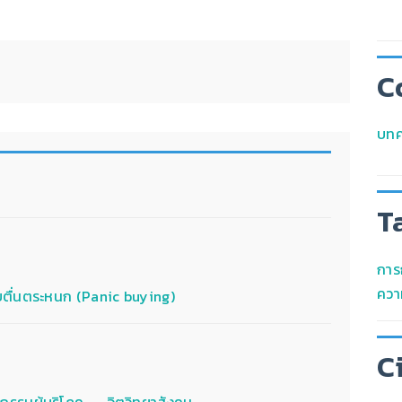
C
บทค
T
การ
ความ
บตื่นตระหนก (Panic buying)
C
รรมผู้บริโภค -- จิตวิทยาสังคม