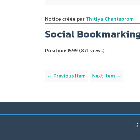
Notice créée par
Thitiya Chantaprom
Social Bookmarkin
Position:
1599
(
871
views)
← Previous Item
Next Item →
สำ