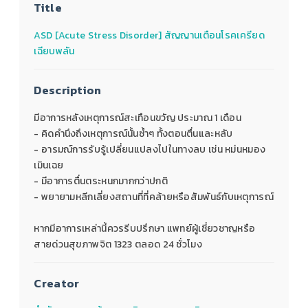
Title
ASD [Acute Stress Disorder] สัญญานเตือนโรคเครียด
เฉียบพลัน
Description
มีอาการหลังเหตุการณ์สะเทือนขวัญ ประมาณ 1 เดือน
- คิดคำนึงถึงเหตุการณ์นั้นซ้ำๆ ทั้งตอนตื่นและหลับ
- อารมณ์การรับรู้เปลี่ยนแปลงไปในทางลบ เช่น หม่นหมอง
เมินเฉย
- มีอาการตื่นตระหนกมากกว่าปกติ
- พยายามหลีกเลี่ยงสถานที่ที่คล้ายหรือสัมพันธ์กับเหตุการณ์
หากมีอาการเหล่านี้ควรรีบปรึกษา แพทย์ผู้เชี่ยวชาญหรือ
สายด่วนสุขภาพจิต 1323 ตลอด 24 ชั่วโมง
Creator