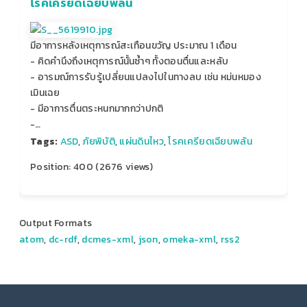
โรคเครียดเฉียบพลัน
มีอาการหลังเหตุการณ์สะเทือนขวัญ ประมาณ 1 เดือน
- คิดคำนึงถึงเหตุการณ์นั้นซ้ำๆ ทั้งตอนตื่นและหลับ
- อารมณ์การรับรู้เปลี่ยนแปลงไปในทางลบ เช่น หม่นหมอง
เมินเฉย
- มีอาการตื่นตระหนกมากกว่าปกติ
-…
Tags:
ASD
,
ภัยพิบัติ
,
แผ่นดินไหว
,
โรคเครียดเฉียบพลัน
Position:
400
(
2676
views)
Output Formats
atom
,
dc-rdf
,
dcmes-xml
,
json
,
omeka-xml
,
rss2