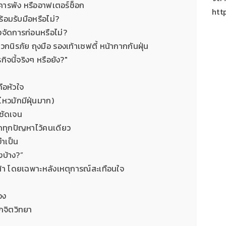
 อาคารพัง หรืออาฟเตอร์ช็อก
htt
้อมรับมือหรือไม่?
งจัดการก่อนหรือไม่?
กนิรภัย ถุงมือ รองเท้าเซฟตี้ หน้ากากกันฝุ่น
ิจนี้จริงๆ หรือยัง?"
คือหัวใจ
นไหวมักมีฝุ่นมาก)
รชัดเจน
บกทุกปัญหาไว้คนเดียว
จำเป็น
ไงบ้าง?”
หน้า โดยเฉพาะหลังเหตุการณ์สะเทือนใจ
อง
ักจิตวิทยา