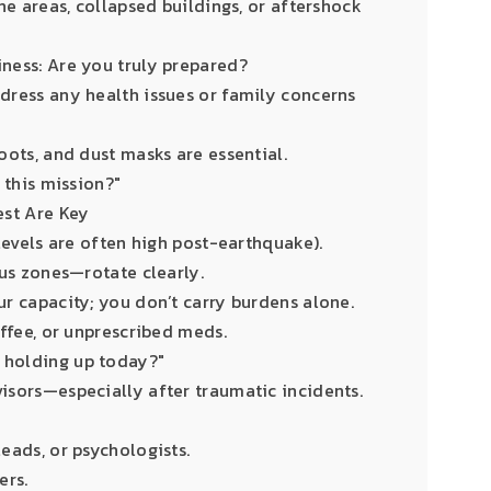
one areas, collapsed buildings, or aftershock
ness: Are you truly prepared?
dress any health issues or family concerns
oots, and dust masks are essential.
 this mission?"
est Are Key
 levels are often high post-earthquake).
ous zones—rotate clearly.
ur capacity; you don’t carry burdens alone.
offee, or unprescribed meds.
 holding up today?"
isors—especially after traumatic incidents.
eads, or psychologists.
ers.