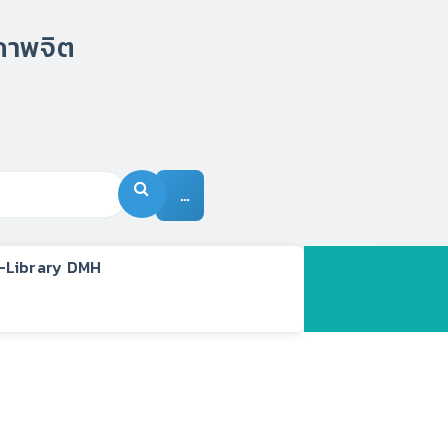
…
-Library DMH