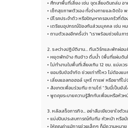
• ศึกษาพื้นที่เสี่ยง เช่น จุดเสี่ยงดินถล่ม
• เช็กสุขภาพตัวเอง ทั้งร่างกายและจิตใจ พร
• มีโรคประจำตัว หรือปัญหาครอบครัวที่ต้อ
• เตรียมอุปกรณ์ป้องกันส่วนบุคคล เช่น หมว
• ถามตัวเองอีกครั้งว่า "เราพร้อมช่วยในภารก
2. ระหว่างปฏิบัติงาน... ทีมเวิร์กและพักผ่อน
• หยุดพักบ้าง กินข้าว ดื่มน้ำ (พื้นที่แผ่นดิ
• ไม่ทำงานในพื้นที่เสี่ยงเกิน 12 ชม. แบ่งเว
• ยอมรับข้อจำกัด ช่วยเท่าที่ไหว ไม่ต้องแ
• เลี่ยงแอลกอฮอล์ บุหรี่ กาแฟ หรือยาที่ไม่
• สังเกตเพื่อนร่วมทีม ถามไถ่ “วันนี้เป็นยัง
• พูดคุยระบายความรู้สึกกับเพื่อนหรือหัว
3. หลังเสร็จภารกิจ... อย่าลืมเยียวยาใจตัวเ
• แบ่งปันประสบการณ์กับทีม หัวหน้า หรือน
• ให้คุณค่าแม้การช่วยเล็กๆ ก็มีความหมาย