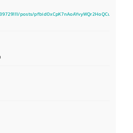
689729111/posts/pfbid0xCpK7nAoAYvyWQr2HoQCu8kvxTai
ต