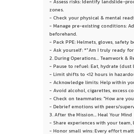
- Assess risks: Identify landslide-pr
zones.
- Check your physical & mental readi
- Manage pre-existing conditions: Ad
beforehand.
- Pack PPE: Helmets, gloves, safety b
- Ask yourself: *"Am I truly ready for
2. During Operations... Teamwork & R
- Pause to refuel: Eat, hydrate (dust
- Limit shifts to <12 hours in hazard
- Acknowledge limits: Help within yo
- Avoid alcohol, cigarettes, excess c
- Check on teammates: "How are you
- Debrief emotions with peers/superv
3. After the Mission... Heal Your Mind
- Share experiences with your team, l
- Honor small wins: Every effort matt