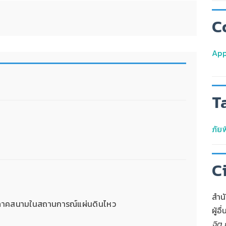
C
App
T
ภัยพ
C
สำน
ที่ภาคสนามในสถานการณ์แผ่นดินไหว
ผู้อ
จิต