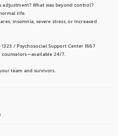
ds adjustment? What was beyond control?
ormal life.
res, insomnia, severe stress, or increased
 1323 / Psychosocial Support Center 1667
r counselors—available 24/7.
 your team and survivors.
ต