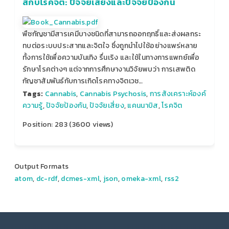
สกับโรคจิต: ปัจจัยเสี่ยงและปัจจัยป้องกัน
พืชกัญชามีสารเคมีบางชนิดที่สามารถออกฤทธิ์และส่งผลกระ
ทบต่อระบบประสาทและจิตใจ ซึ่งถูกนำไปใช้อย่างแพร่หลาย
ทั้งการใช้เพื่อความบันเทิง รื่นเริง และใช้ในทางการแพทย์เพื่อ
รักษาโรคต่างๆ แต่จากการศึกษางานวิจัยพบว่า การเสพติด
กัญชาสัมพันธ์กับการเกิดโรคทางจิตเวช…
Tags:
Cannabis
,
Cannabis Psychosis
,
การสังเคราะห์องค์
ความรู้
,
ปัจจัยป้องกัน
,
ปัจจัยเสี่ยง
,
แคนนาบิส
,
โรคจิต
Position:
283
(
3600
views)
Output Formats
atom
,
dc-rdf
,
dcmes-xml
,
json
,
omeka-xml
,
rss2