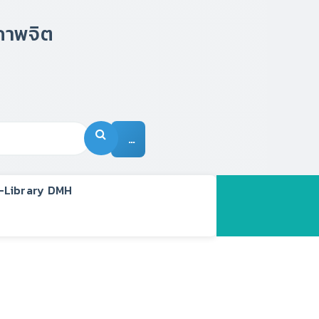
…
-Library DMH