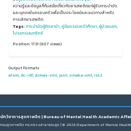
ความรู้และข้อมูลที่ทันสมัยเกี่ยวกับยาเสพติดแก่ผู้รับการบำบัด
และบุคคลในครอบครัวเพื่อเป็นประโยชน์และแนวทางสำหรับ
การเลิกยาเสพติด
Tags:
การบำบัดผู้ติดยาบ้า
,
คู่มือครอบครัวศึกษา
,
ผู้ป่วยนอก
,
โปรแกรมเมทริกซ์
Position:
1731
(
607
views)
Output Formats
atom
,
dc-rdf
,
dcmes-xml
,
json
,
omeka-xml
,
rss2
นักวิชาการสุขภาพจิต | Bureau of Mental Health Academic Affa
กรมสุขภาพจิต กระทรวงสาธารณสุข | © 2026 Department of Mental Healt