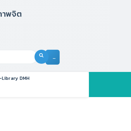
…
-Library DMH