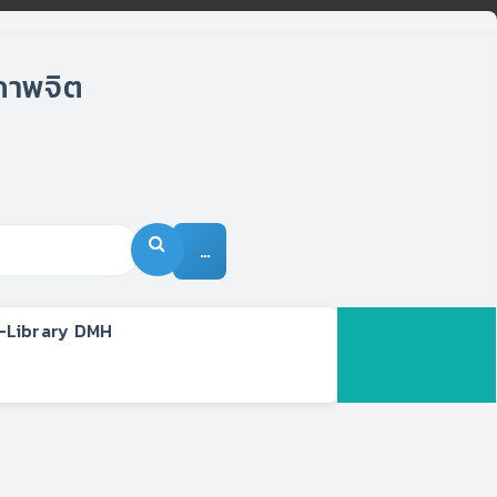
…
-Library DMH