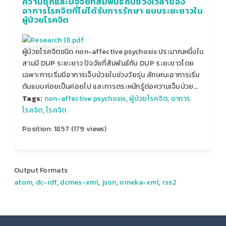
ความชุกและปัจจัยที่สัมพันธ์กับช่วงเวลาของ
อาการโรคจิตที่ไม่ได้รับการรักษา แบบระยะยาวใน
ผู้ป่วยโรคจิต
ผู้ป่วยโรคจิตชนิด non-affective psychosis ประมาณหนึ่งใน
สามมี DUP ระยะยาว ปัจจัยที่สัมพันธ์กับ DUP ระยะยาวโดย
เฉพาะการเริ่มมีอาการเจ็บป่วยในช่วงวัยรุ่น ลักษณะอาการเริ่ม
ต้นแบบค่อยเป็นค่อยไป และการตระหนักรู้ต่อความเจ็บป่วย…
Tags:
non-affective psychosis
,
ผู้ป่วยโรคจิต
,
อาการ
โรคจิต
,
โรคจิต
Position:
1857
(
179
views)
Output Formats
atom
,
dc-rdf
,
dcmes-xml
,
json
,
omeka-xml
,
rss2