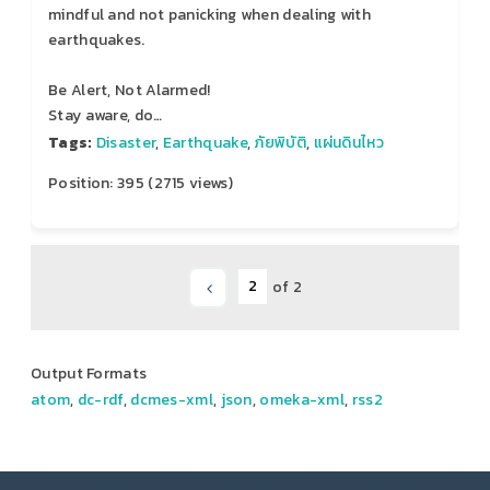
mindful and not panicking when dealing with
earthquakes.
Be Alert, Not Alarmed!
Stay aware, do…
Tags:
Disaster
,
Earthquake
,
ภัยพิบัติ
,
แผ่นดินไหว
Position:
395
(
2715
views)
of 2
Output Formats
atom
,
dc-rdf
,
dcmes-xml
,
json
,
omeka-xml
,
rss2