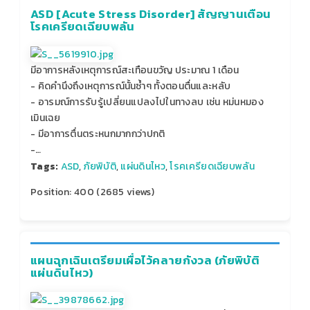
ASD [Acute Stress Disorder] สัญญานเตือน
โรคเครียดเฉียบพลัน
มีอาการหลังเหตุการณ์สะเทือนขวัญ ประมาณ 1 เดือน
- คิดคำนึงถึงเหตุการณ์นั้นซ้ำๆ ทั้งตอนตื่นและหลับ
- อารมณ์การรับรู้เปลี่ยนแปลงไปในทางลบ เช่น หม่นหมอง
เมินเฉย
- มีอาการตื่นตระหนกมากกว่าปกติ
-…
Tags:
ASD
,
ภัยพิบัติ
,
แผ่นดินไหว
,
โรคเครียดเฉียบพลัน
Position:
400
(
2685
views)
แผนฉุกเฉินเตรียมเผื่อไว้คลายกังวล (ภัยพิบัติ
แผ่นดินไหว)