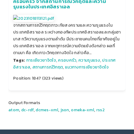
ครอบครัว จากสถานการณ์วิกฤตและความ
รุนแรงในประเทศอิสราเอล
จากสถานการณ์วิกฤตภาวะภัยสงครามและความรุนแรงใน
ประเทศอิสราเอล ระหว่างกองทัพประเทศอิสราเอลและกลุ่มฮา
มาส ทวีความรุนแรงตามลำดับ มีประชาชนคนไทยที่อาศัยอยู่ใน
ประเทศอิสราเอล จากเหตุการณ์ความขัดแย้งดังกล่าว ผลที่
ตามมา คือ เกิดภาวะวิกฤตทางจิตใจ กล่าวคือ…
Tags:
การเยียวยาจิตใจ
,
ครอบครัว
,
ความรุนแรง
,
ประเทศ
อิสราเอล
,
สถานการณ์วิกฤต
,
แนวทางการเยียวยาจิตใจ
Position:
1847
(
323
views)
Output Formats
atom
,
dc-rdf
,
dcmes-xml
,
json
,
omeka-xml
,
rss2