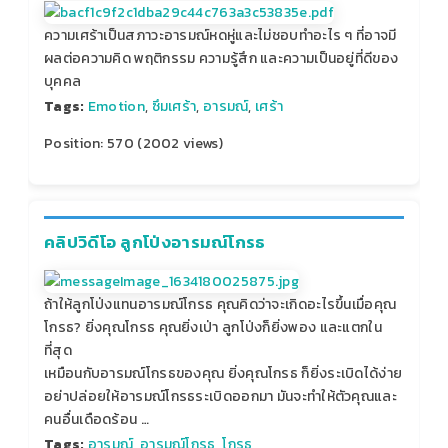
ความเศร้าเป็นสภาวะอารมณ์หดหู่และไม่ชอบทำอะไร ๆ ที่อาจมี
ผลต่อความคิด พฤติกรรม ความรู้สึก และความเป็นอยู่ที่ดีของ
บุคคล
Tags:
Emotion
,
ซึมเศร้า
,
อารมณ์
,
เศร้า
Position:
570
(
2002
views)
คลิปวิดีโอ ลูกโป่งอารมณ์โกรธ
ถ้าให้ลูกโป่งแทนอารมณ์โกรธ คุณคิดว่าจะเกิดอะไรขึ้นเมื่อคุณ
โกรธ? ยิ่งคุณโกรธ คุณยิ่งเป่า ลูกโป่งก็ยิ่งพอง และแตกใน
ที่สุด
เหมือนกับอารมณ์โกรธของคุณ ยิ่งคุณโกรธ ก็ยิ่งระเบิดได้ง่าย
อย่าปล่อยให้อารมณ์โกรธระเบิดออกมา มันจะทำให้ตัวคุณและ
คนอื่นเดือดร้อน …
Tags:
อารมณ์
,
อารมณ์โกรธ
,
โกรธ