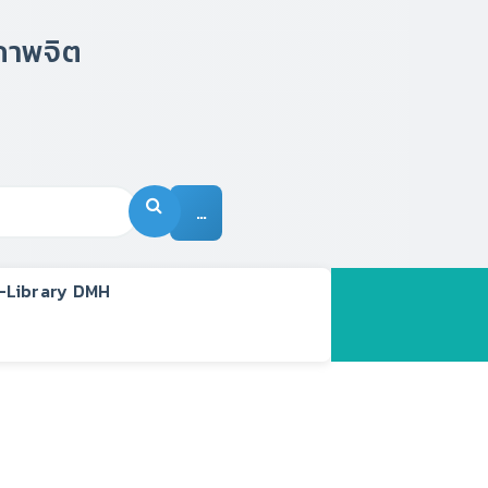
…
-Library DMH