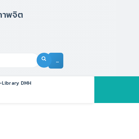
…
-Library DMH