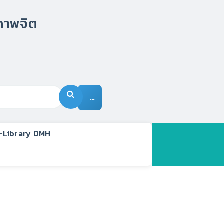
…
-Library DMH