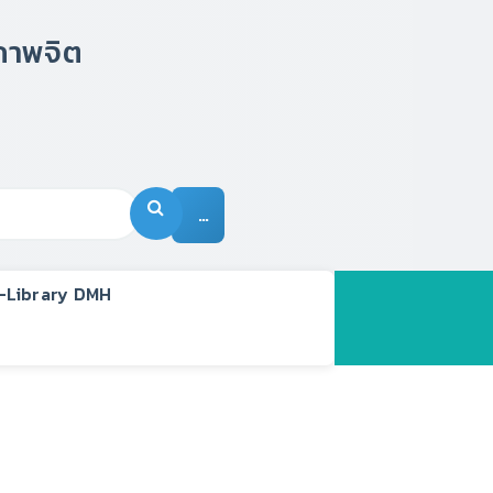
…
-Library DMH