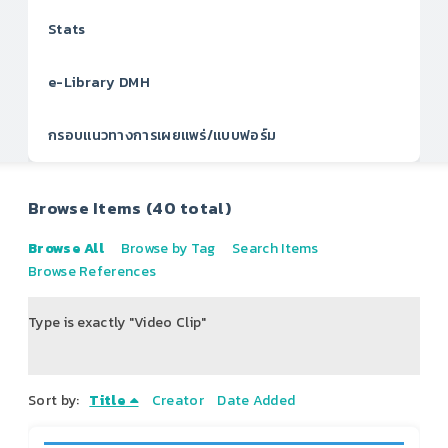
Stats
e-Library DMH
กรอบแนวทางการเผยแพร่/แบบฟอร์ม
Browse Items (40 total)
Browse All
Browse by Tag
Search Items
Browse References
Type is exactly "Video Clip"
of 5
Sort by:
Title
Creator
Date Added