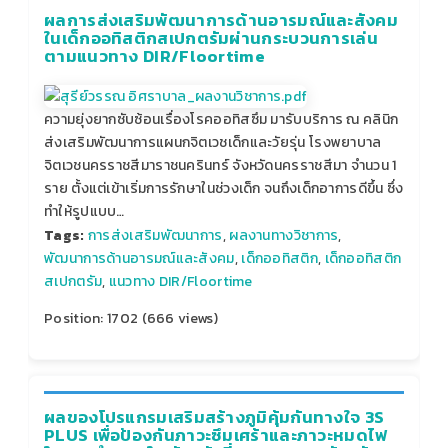
ผลการส่งเสริมพัฒนาการด้านอารมณ์และสังคม
ในเด็กออทิสติกสเปกตรัมผ่านกระบวนการเล่น
ตามแนวทาง DIR/Floortime
ความยุ่งยากซับซ้อนเรื่องโรคออทิสซึม มารับบริการ ณ คลินิก
ส่งเสริมพัฒนาการแผนกจิตเวชเด็กและวัยรุ่น โรงพยาบาล
จิตเวชนครราชสีมาราชนครินทร์ จังหวัดนครราชสีมา จำนวน 1
ราย ตั้งแต่เข้าเริ่มการรักษาในช่วงเด็ก จนถึงเด็กอาการดีขึ้น ซึ่ง
ทำให้รูปแบบ…
Tags:
การส่งเสริมพัฒนาการ
,
ผลงานทางวิชาการ
,
พัฒนาการด้านอารมณ์และสังคม
,
เด็กออทิสติก
,
เด็กออทิสติก
สเปกตรัม
,
แนวทาง DIR/Floortime
Position:
1702
(
666
views)
ผลของโปรแกรมเสริมสร้างภูมิคุ้มกันทางใจ 3S
PLUS เพื่อป้องกันภาวะซึมเศร้าและภาวะหมดไฟ