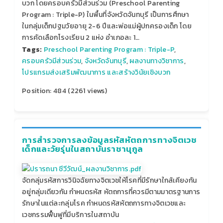
บวก โดยครอบครัวมีส่วนร่วม (Preschool Parenting
Program : Triple-P) ในพื้นที่จังหวัดจันทบุรี เป็นการศึกษา
ในกลุ่มเด็กปฐมวัยอายุ 2-6 ปีและพ่อแม่ผู้ปกครองเด็ก โดย
การคัดเลือกโรงเรียน 2 แห่ง อำเภอละ 1…
Tags:
Preschool Parenting Program : Triple-P
,
ครอบครัวมีส่วนร่วม
,
จังหวัดจันทบุรี
,
ผลงานทางวิชาการ
,
โปรแกรมส่งเสริมพัฒนาการ และสร้างวินัยเชิงบวก
Position:
484
(
2261
views)
การสำรวจการลงข้อมูลรหัสหัตถการทางจิตเวช
เด็กและวัยรุ่นในสถาบันราชานุกูล
จัดกลุ่มรหัสการวินิจฉัยทางจิตเวชให้โรคที่มีรักษาใกล้เคียงกัน
อยู่กลุ่มเดียวกัน กำหนดรหัส หัตถการที่ควรมีตามมาตรฐานการ
รักษาในแต่ละกลุ่มโรค กำหนดรหัสหัตถการทางจิตเวชและ
เวชกรรมฟื้นฟูที่มีบริการในสถาบัน