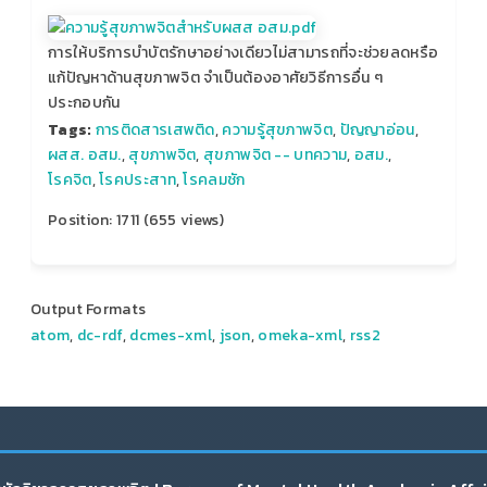
การให้บริการบำบัตรักษาอย่างเดียวไม่สามารถที่จะช่วยลดหรือ
แก้ปัญหาด้านสุขภาพจิต จำเป็นต้องอาศัยวิธีการอื่น ๆ
ประกอบกัน
Tags:
การติดสารเสพติด
,
ความรู้สุขภาพจิต
,
ปัญญาอ่อน
,
ผสส. อสม.
,
สุขภาพจิต
,
สุขภาพจิต -- บทความ
,
อสม.
,
โรคจิต
,
โรคประสาท
,
โรคลมชัก
Position:
1711
(
655
views)
Output Formats
atom
,
dc-rdf
,
dcmes-xml
,
json
,
omeka-xml
,
rss2