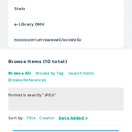
Stats
e-Library DMH
กรอบแนวทางการเผยแพร่/แบบฟอร์ม
Browse Items (10 total)
Browse All
Browse by Tag
Search Items
Browse References
Format is exactly "JPEG"
of 2
Sort by:
Title
Creator
Date Added