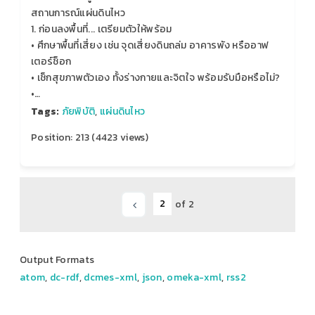
สถานการณ์แผ่นดินไหว
1. ก่อนลงพื้นที่... เตรียมตัวให้พร้อม
• ศึกษาพื้นที่เสี่ยง เช่น จุดเสี่ยงดินถล่ม อาคารพัง หรืออาฟ
เตอร์ช็อก
• เช็กสุขภาพตัวเอง ทั้งร่างกายและจิตใจ พร้อมรับมือหรือไม่?
•…
Tags:
ภัยพิบัติ
,
แผ่นดินไหว
Position:
213
(
4423
views)
of 2
Output Formats
atom
,
dc-rdf
,
dcmes-xml
,
json
,
omeka-xml
,
rss2