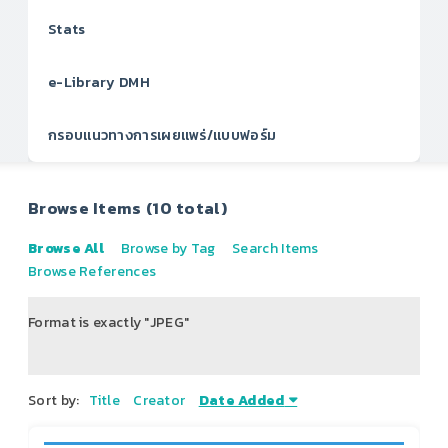
Stats
e-Library DMH
กรอบแนวทางการเผยแพร่/แบบฟอร์ม
Browse Items (10 total)
Browse All
Browse by Tag
Search Items
Browse References
Format is exactly "JPEG"
of 2
Sort by:
Title
Creator
Date Added