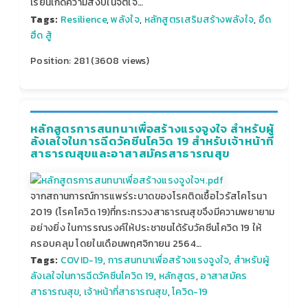
เรียนเกิดความสงบในจิตใจ…
Tags:
Resilience
,
พลังใจ
,
หลักสูตรเสริมสร้างพลังใจ
,
อึด
ฮึด สู้
Position:
281
(
3608
views)
หลักสูตรการสนทนาเพื่อสร้างแรงจูงใจ สำหรับผู้
ลังเลใจในการฉีดวัคซีนโควิด 19 สำหรับเจ้าหน้าที่
สาธารณสุขและอาสาสมัครสาธารณสุข
จากสถานการณ์การแพร่ระบาดของโรคติดเชื้อไวรัสโคโรนา
2019 (โรคโควิด 19)ที่กระทรวงสาธารณสุขจึงมีความพยายาม
อย่างยิ่ง ในการรณรงค์ให้ประชาชนได้รับวัคซีนโควิด 19 ให้
ครอบคลุม โดยในเดือนพฤศจิกายน 2564…
Tags:
COVID-19
,
การสนทนาเพื่อสร้างแรงจูงใจ
,
สำหรับผู้
ลังเลใจในการฉีดวัคซีนโควิด 19
,
หลักสูตร
,
อาสาสมัคร
สาธารณสุข
,
เจ้าหน้าที่สาธารณสุข
,
โควิด-19