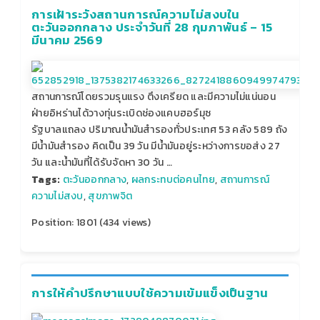
การเฝ้าระวังสถานการณ์ความไม่สงบใน
ตะวันออกกลาง ประจำวันที่ 28 กุมภาพันธ์ – 15
มีนาคม 2569
สถานการณ์โดยรวมรุนแรง ตึงเครียด และมีความไม่แน่นอน
ฝ่ายอิหร่านได้วางทุ่นระเบิดช่องแคบฮอร์มุซ
รัฐบาลแถลง ปริมาณน้ำมันสำรองทั่วประเทศ 53 คลัง 589 ถัง
มีน้ำมันสำรอง คิดเป็น 39 วัน มีน้ำมันอยู่ระหว่างการขอส่ง 27
วัน และน้ำมันที่ได้รับจัดหา 30 วัน …
Tags:
ตะวันออกกลาง
,
ผลกระทบต่อคนไทย
,
สถานการณ์
ความไม่สงบ
,
สุขภาพจิต
Position:
1801
(
434
views)
การให้คำปรึกษาแบบใช้ความเข้มแข็งเป็นฐาน