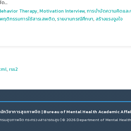
บัด…
Behavior Therapy
,
Motivation Interview
,
การบําบัดความคิดแล
พฤติกรรมการใช้สารเสพติด
,
รายงานกรณีศึกษา
,
สร้างแรงจูงใจ
xml
,
rss2
นักวิชาการสุขภาพจิต | Bureau of Mental Health Academic Affa
กรมสุขภาพจิต กระทรวงสาธารณสุข | © 2026 Department of Mental Healt