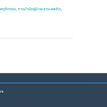
ะพฤติกรรม
,
การบําบัดผู้ป่วยสารเสพติด
,
irs
h