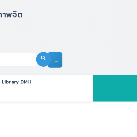
…
-Library DMH