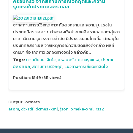
ครอบครัว จากสถานการณ์วิกฤตและความ
รุนแรงในประเทศอิสราเอล
จากสถานการณ์วิกฤตภาวะภัยสงครามและความรุนแรงใน
ประเทศอิสราเอล ระหว่างกองทัพประเทศอิสราเอลและกลุ่มฮา
มาส ทวีความรุนแรงตามลำดับ มีประชาชนคนไทยที่อาศัยอยู่ใน
ประเทศอิสราเอล จากเหตุการณ์ความขัดแย้งดังกล่าว ผลที่
ตามมา คือ เกิดภาวะวิกฤตทางจิตใจ กล่าวคือ…
Tags:
การเยียวยาจิตใจ
,
ครอบครัว
,
ความรุนแรง
,
ประเทศ
อิสราเอล
,
สถานการณ์วิกฤต
,
แนวทางการเยียวยาจิตใจ
Position:
1849
(
311
views)
Output Formats
atom
,
dc-rdf
,
dcmes-xml
,
json
,
omeka-xml
,
rss2